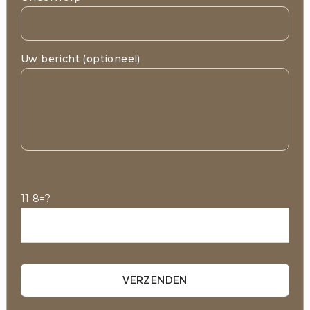
Uw bericht (optioneel)
P
l
11-8=?
e
a
s
e
l
e