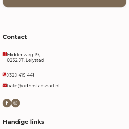
a
v
e
t
h
Contact
i
s
f
Middenweg 19,
8232 JT, Lelystad
i
e
0320 415 441
l
d
balie@orthostadshart.nl
e
m
p
t
y
Handige links
.