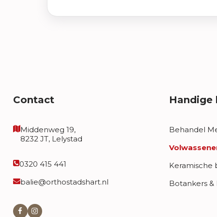
Contact
Handige 
Middenweg 19,
Behandel M
8232 JT, Lelystad
Volwassene
0320 415 441
Keramische 
balie@orthostadshart.nl
Botankers &