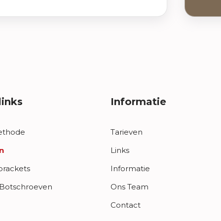
e
a
v
e
t
h
i
s
links
Informatie
f
i
ethode
Tarieven
e
l
n
Links
d
brackets
Informatie
e
 Botschroeven
Ons Team
m
p
Contact
t