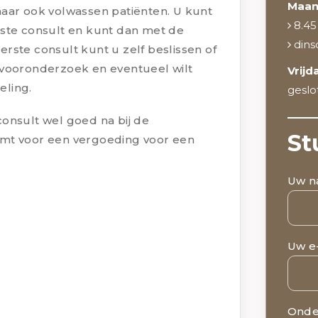
Maan
maar ook volwassen patiënten. U kunt
8.45 
rste consult en kunt dan met de
dinsd
rste consult kunt u zelf beslissen of
 vooronderzoek en eventueel wilt
Vrijd
eling.
geslo
onsult wel goed na bij de
St
omt voor een vergoeding voor een
Uw n
Uw e
Onde